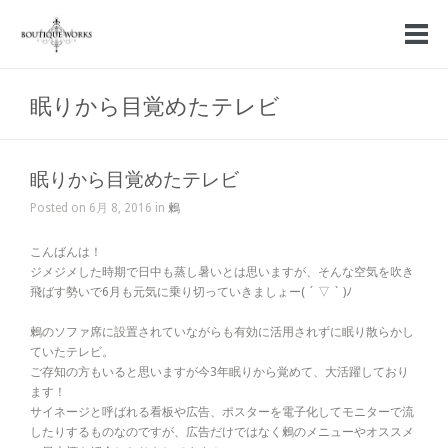
眠りから目覚めたテレビ
眠りから目覚めたテレビ
Posted on 6月 8, 2016 in
鶫
こんばんは！
ジメジメした時期で日中も蒸し暑いとは思いますが、そんな空気を吹き
飛ばす勢いで6月も元気に乗り切っていきましょー( ´ ▽ ` )ﾉ
鶫のソファ席に設置されていながらも有効に活用されずに眠り散らかし
ていたテレビ。
ご存知の方もいると思いますが今3年眠りから覚めて、大活躍しており
ます！
サイネージと呼ばれる看板や広告、ポスターを電子化してモニターで流
したりするものなのですが、広告だけではなく鶫のメニューやオススメ