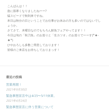
こんばんは！！
急に肌寒くなりましたねーー?
猛スピードで秋到来ですね。
本日は秋分の日ということでお仕事がお休みの方も多いのではないでし
ょうか。
さてさて、木曜日なのでもちろん鮮魚フェアやってます！！
今日は旬の「秋刀魚」のお造りと「生カツオ」のお造りでーーす(*☻-
☻*)
ひやおろしも多数ご用意しております！
皆様のご来店をお待ちしておりまっす！
最近の投稿
営業再開！
2021年9月30日
緊急事態宣言中は4/25〜5/11休業。
2021年4月24日
緊急事態宣言に伴う営業について