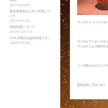
休業。
2021年4月24日
緊急事態宣言に伴う営業につ
いて
2021年1月14日
マッカラン ファインオ
時短営業について
2020年12月15日
7/20 月曜日は臨時休業です。
ヨーロピアンオークの
2020年7月18日
マッカランより軽やか
ソーダ割りもオススメ
是非お試し下さいね！