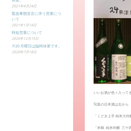
休業。
2021年4月24日
緊急事態宣言に伴う営業につ
いて
2021年1月14日
時短営業について
2020年12月15日
7/20 月曜日は臨時休業です。
2020年7月18日
いいお酒が色々入って
写真の日本酒は左から
「くどき上手 純米大吟醸
「米鶴
純米吟醸
三十