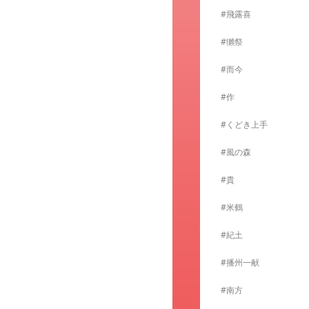
#飛露喜
#獺祭
#而今
#作
#くどき上手
#風の森
#貴
#米鶴
#紀土
#播州一献
#南方