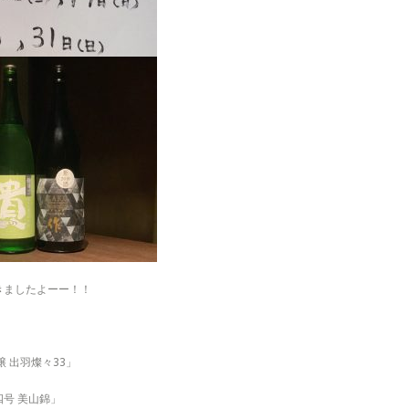
きましたよーー！！
 出羽燦々33」
四号 美山錦」