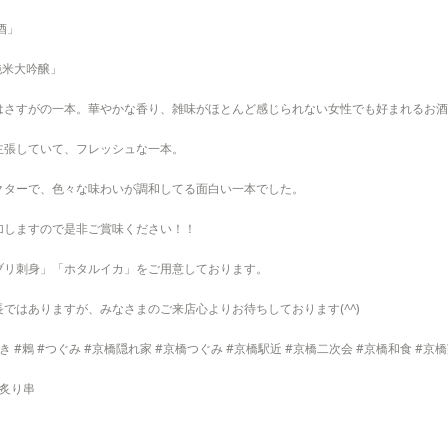
酒」
純米大吟醸」
はさすがの一本。華やかな香り、雑味がほとんど感じられない女性でも好まれるお酒
主張していて、フレッシュな一本。
クターで、色々な味わいが調和してる面白い一本でした。
加しますので是非ご賞味ください！！
ブリ刺身」「ホタルイカ」をご用意しております。
ではありますが、みなさまのご来店心よりお待ちしております(^^)
き #鶇 #つぐみ #京橋隠れ家 #京橋つぐみ #京橋駅近 #京橋二次会 #京橋和食 #京
種炙り串