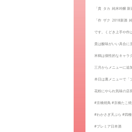
「貴
タカ
純米吟醸 新
「作
ザク
2018新酒
です。くどき上手や作
貴は酸味がいい具合に
米鶴は個性的なキャラ
三月からメニューに追
本日は裏メニューで「
花粉にやられ気味の店長
#京橋焼鳥 #京橋たこ焼
#わかさぎ天ぷら #四
#プレミア日本酒